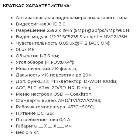
КРАТКАЯ ХАРАКТЕРИСТИКА:
Антивандальная видеокамера аналогового типа;
Видеосигнал AHD 3.0;
Разрешение 2592 х 1944 (5Mp) @20fps/4Mp/960H;
Видео модуль 1/2.7″ SC5235 Starlight + NVP2475H;
Чувствительность 0.05lux@F1.2 (AGC ON);
0Lux ИК;
Объектив f=3,6 мм;
Угол обзора (H.FOV:87.4°);
Механический ИК-фильтр;
Дальность ИК-подсветки до 20м;
Доп. функции: PIR-детектор, D-WDR 100dB;
AGC, BLC, ATW; 2D/3D-NR; Defog;
Меню настроек OSD — Coaxitron;
Стандарты видео: AHD/TVI/CVI/CVBS;
Рабочая температура -45°С +50°С;
Питание DC 12В;
Потребление тока 0,4 А;
Габариты __ X __ Х ___ мм;
Вес 0,4 кг.