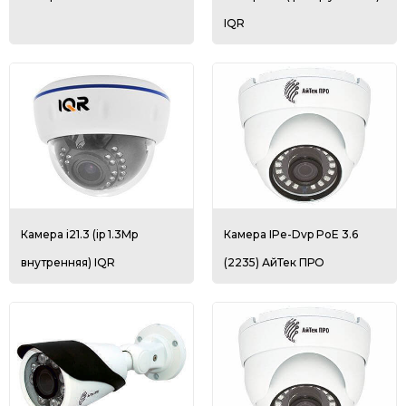
IQR
Камера i21.3 (ip 1.3Mp
Камера IPe-Dvp PoE 3.6
внутренняя) IQR
(2235) АйТек ПРО