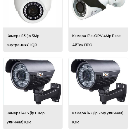
Камера i13 (ip 3Mp
Камера IPe-OPV 4Mp Base
внутренняя) IQR
АйТек ПРО
Камера i41.3 (ip 1.3Mp
Камера i42 (ip 2Mp уличная)
уличная) IQR
IQR