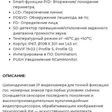
Smart-функции PID- Вторжение/ покидание
периметра;
LCD- Пересечение линии;
PD&VD- Обнаружение пешехода, ав-то;
FD- Определение лица;
SD-детектор превышения/отклонения заданного
диапазона громкости звука;
Температурный режим от -45°С до +50°С;
Корпус IP67, Ø108 X 301 мм 1,43 кг;
ONVIF 19.02 ( Profile S, Profile G);
Интегрирована в ПО: Domination;
PUSH Уведомление RCamMonitor.
ОПИСАНИЕ:
Цилиндрическая IP видеокамера для точной фиксации
гос. номерных знаков при любых условиях съёмки.
Оснащается сенсором последнего поколения и
высокопроизводительным мультимедийным
видеопроцессором, обрабатывающим изображение
технологией ИИ — искусственного интеллекта.