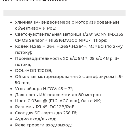
Уличная IP- видеокамера с моторизированным
объективом и PoE;
Светочувствительная матрица 1/2.8″ SONY IMX335
CMOS Sensor + HI3516DV300 NPU-1 Tflops;
Кодек H.265,H.264, H.265+,H.264+, MJPEG (по 2-му
потоку);
Производительность 20 к/с: 5MP; 25 к/с 4Mp, 3-
потока;
DOL-HDR 120DB;
Объектив моторизированный с автофокусом f=5-
50 mm;
Углы обзора H.FOV: 45 ~ 7°;
Дальность ИК-подсветки до 80 метров;
Цвет: 0.03лк @ (F1.2, AGC вкл.), 0лк с ИК;
Разъемы RJ-45, DC 12В/PoE;
Слот для SD-карты до 256 Гб;
Аудио вход/выход;
Реле тревоги вход/выход;