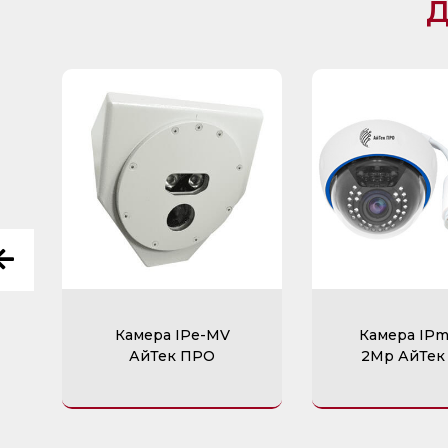
Д
Камера IPe-MV
Камера IP
АйТек ПРО
2Mp АйТек