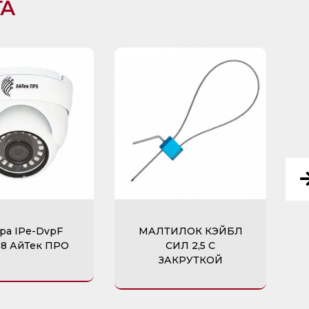
ГА
ра IPe-DvpF
МАЛТИЛОК КЭЙБЛ
,8 АйТек ПРО
СИЛ 2,5 С
ЗАКРУТКОЙ