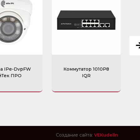
а IPe-DvpFW
Коммутатор 1010P8
йТек ПРО
IQR
Создание сайта:
VEKudelin