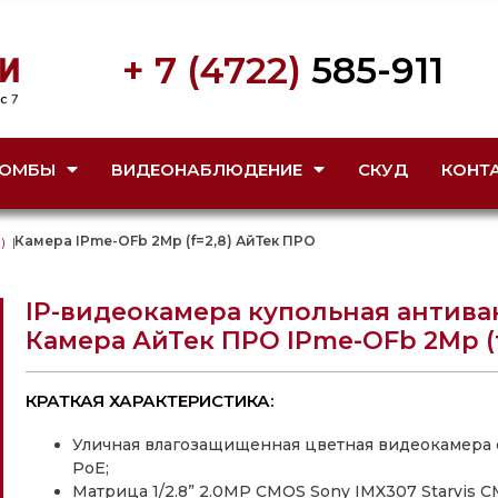
+ 7 (4722)
585-911
ОМБЫ
ВИДЕОНАБЛЮДЕНИЕ
СКУД
КОНТ
Камера IPme-OFb 2Mp (f=2,8) АйТек ПРО
)
|
IP-видеокамера купольная антив
Камера АйТек ПРО IPme-OFb 2Mp (f
КРАТКАЯ ХАРАКТЕРИСТИКА:
Уличная влагозащищенная цветная видеокамера 
PoE;
Матрица 1/2.8” 2.0MP CMOS Sony IMX307 Starvis C