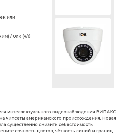
ек или
м) / 0лк (ч/б
ства и сервисы
теля интеллектуального видеонаблюдения ВИПАКС
на чипсеты американского происхождения. Новая
ла существенно снизить себестоимость
ните сочность цветов, чёткость линий и границ