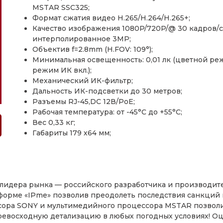
MSTAR SSC325;
Формат сжатия видео H.265/H.264/H.265+;
Качество изображения 1080P/720P/@ 30 кадров/с
интерполированное 3MP;
Объектив f=2.8mm (H.FOV: 109°);
Минимальная освещенность: 0,01 лк (цветной режи
режим ИК вкл.);
Механический ИК-фильтр;
Дальность ИК-подсветки до 30 метров;
Разъемы RJ-45,DC 12В/PoE;
Рабочая температура: от -45°С до +55°С;
Вес 0,33 кг;
Габариты 179 х64 мм;
CMS, ONVIF 17,06;
Облачная платформа Danale соединяет все устрой
интернета вещей.
 лидера рынка — российского разработчика и производи
форме «IPme» позволив преодолеть последствия санкций 
нсора SONY и мультимедийного процессора MSTAR позволи
евосходную детализацию в любых погодных условиях! Оце