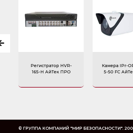
Регистратор HVR-
Камера IPr-
165-H АйТек ПРО
5-50 FC АйТ
© ГРУППА КОМПАНИЙ "МИР БЕЗОПАСНОСТИ". 200