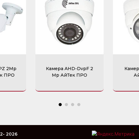
OPZ 2Mp
Камера AHD-DvpF 2
Камер
ек ПРО
Mp АйТек ПРО
А
2- 2026