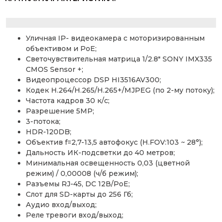
Уличная IP- видеокамера с моторизированным
объективом и PoE;
Светочувствительная матрица 1/2.8″ SONY IMX335
CMOS Sensor +;
Видеопроцессор DSP HI3516AV300;
Кодек H.264/H.265/H.265+/MJPEG (по 2-му потоку);
Частота кадров 30 к/с;
Разрешение 5MP;
3-потока;
HDR-120DB;
Объектив f=2,7-13,5 автофокус (H.FOV:103 ~ 28°);
Дальность ИК-подсветки до 40 метров;
Минимальная освещенность 0,03 (цветной
режим) / 0,00008 (ч/б режим);
Разъемы RJ-45, DC 12В/PoE;
Слот для SD-карты до 256 Гб;
Аудио вход/выход;
Реле тревоги вход/выход;