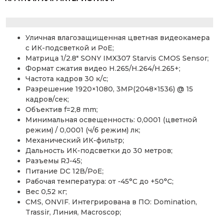
Уличная влагозащищенная цветная видеокамера
с ИК-подсветкой и PoE;
Матрица 1/2.8″ SONY IMX307 Starvis CMOS Sensor;
Формат сжатия видео H.265/H.264/H.265+;
Частота кадров 30 к/с;
Разрешение 1920×1080, 3MP(2048×1536) @ 15
кадров/сек;
Объектив f=2,8 mm;
Минимальная освещенность: 0,0001 (цветной
режим) / 0,0001 (ч/б режим) лк;
Механический ИК-фильтр;
Дальность ИК-подсветки до 30 метров;
Разъемы RJ-45;
Питание DC 12В/PoE;
Рабочая температура: от -45°С до +50°С;
Вес 0,52 кг;
CMS, ONVIF. Интегрирована в ПО: Domination,
Trassir, Линия, Macroscop;