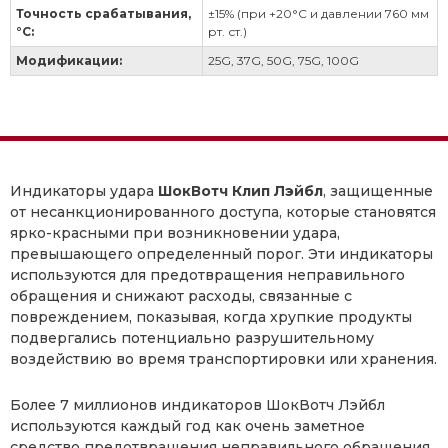
Точность срабатывания,
±15% (при +20°С и давлении 760 мм
°С:
рт. ст.)
Модификации:
25G, 37G, 50G, 75G, 100G
Индикаторы удара
ШокВотч Клип Лэйбл
, защищенные
от несанкционированного доступа, которые становятся
ярко-красными при возникновении удара,
превышающего определенный порог. Эти индикаторы
используются для предотвращения неправильного
обращения и снижают расходы, связанные с
повреждением, показывая, когда хрупкие продукты
подвергались потенциально разрушительному
воздействию во время транспортировки или хранения.
Более 7 миллионов индикаторов ШокВотч Лэйбл
используются каждый год как очень заметное
средство предотвращения неправильного обращения