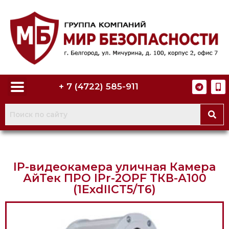
+ 7 (4722) 585-911
IP-видеокамера уличная Камера
АйТек ПРО IPr-2OPF ТКВ-А100
(1ExdIICT5/Т6)