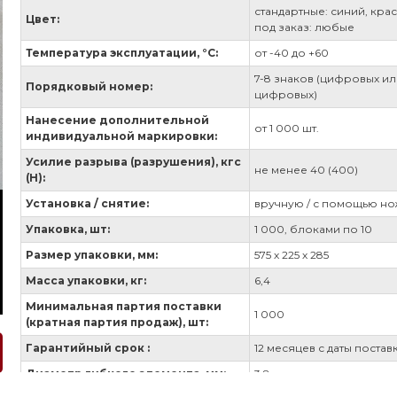
стандартные: синий, кра
Цвет:
под заказ: любые
Температура эксплуатации, °С:
от -40 до +60
7-8 знаков (цифровых и
Порядковый номер:
цифровых)
Нанесение дополнительной
от 1 000 шт.
индивидуальной маркировки:
Усилие разрыва (разрушения), кгс
не менее 40 (400)
(Н):
Установка / снятие:
вручную / с помощью н
Упаковка, шт:
1 000, блоками по 10
Размер упаковки, мм:
575 х 225 х 285
Масса упаковки, кг:
6,4
Минимальная партия поставки
1 000
(кратная партия продаж), шт:
Гарантийный срок :
12 месяцев с даты постав
Диаметр гибкого элемента, мм:
3,8