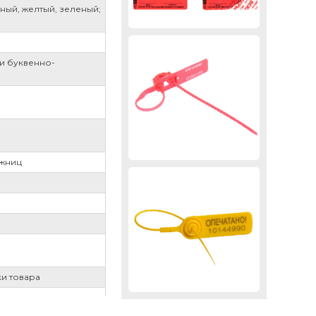
сный, желтый, зеленый;
ли буквенно-
ожниц
ки товара