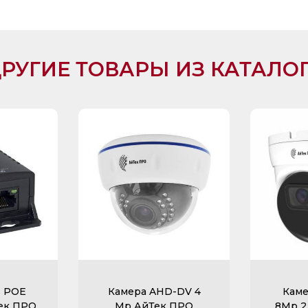
РУГИЕ ТОВАРЫ ИЗ КАТАЛО
ь POE
Камера AHD-DV 4
Каме
Тек ПРО
Mp АйТек ПРО
8Mp 2