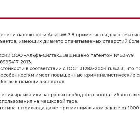
Коррозионная стойкость:
не подвержено корроз
Общая длина, мм:
515
Рабочая длина, мм:
425
тепени надежности Альфа®-3.8 применяется для опечатыв
объектов, имеющих диаметр опечатываемых отверстий более
оссии ООО «Альфа-Силтэк». Защищено патентом № 53479.
8993417-2013.
ойкости в соответствии с ГОСТ 31283-2004 п. 6.3.3., что
особенностям имеет повышенные криминалистические сво
бегая к помощи экспертов.
ения ярлыка или заправки свободного конца гибкого элем
спользования на мешковой таре.
отипа, штрихкода даже при минимальном заказе от 1000 