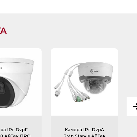
ГА
ра IPr-DvpF
Камера IPr-DvpA
,8 АйТек ПРО
3Mp Starvis АйТек