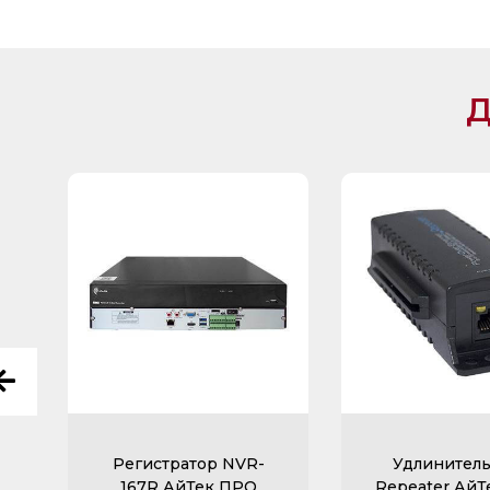
Д
Регистратор NVR-
Удлинител
167R АйТек ПРО
Repeater Ай