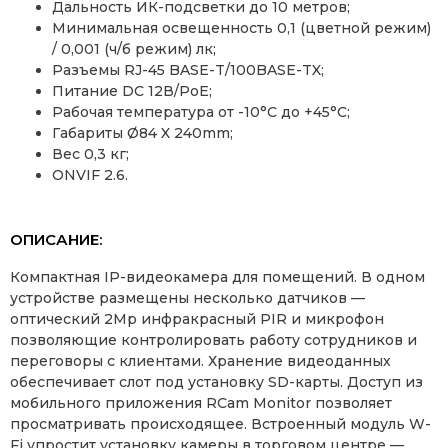
Дальность ИК-подсветки до 10 метров;
Минимальная освещенность 0,1 (цветной режим)
/ 0,001 (ч/б режим) лк;
Разъемы RJ-45 BASE-T/100BASE-TX;
Питание DC 12В/PoE;
Рабочая температура от -10°С до +45°С;
Габариты Ø84 X 240mm;
Вес 0,3 кг;
ONVIF 2.6.
ОПИСАНИЕ:
Компактная IP-видеокамера для помещений. В одном
устройстве размещены несколько датчиков —
оптический 2Mp инфракрасный PIR и микрофон
позволяющие контролировать работу сотрудников и
переговоры с клиентами. Хранение видеоданных
обеспечивает слот под установку SD-карты. Доступ из
мобильного приложения RCam Monitor позволяет
просматривать происходящее. Встроенный модуль W-
Fi упростит установку камеры в торговом центре —