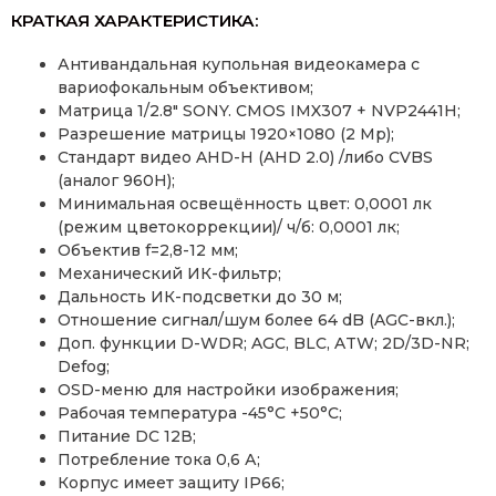
КРАТКАЯ ХАРАКТЕРИСТИКА:
Антивандальная купольная видеокамера с
вариофокальным объективом;
Матрица 1/2.8″ SONY. CMOS IMX307 + NVP2441H;
Разрешение матрицы 1920×1080 (2 Mp);
Стандарт видео AHD-H (AHD 2.0) /либо CVBS
(аналог 960H);
Минимальная освещённость цвет: 0,0001 лк
(режим цветокоррекции)/ ч/б: 0,0001 лк;
Объектив f=2,8-12 мм;
Механический ИК-фильтр;
Дальность ИК-подсветки до 30 м;
Отношение сигнал/шум более 64 dB (AGC-вкл.);
Доп. функции D-WDR; AGC, BLC, ATW; 2D/3D-NR;
Defog;
OSD-меню для настройки изображения;
Рабочая температура -45°С +50°С;
Питание DC 12В;
Потребление тока 0,6 А;
Корпус имеет защиту IP66;