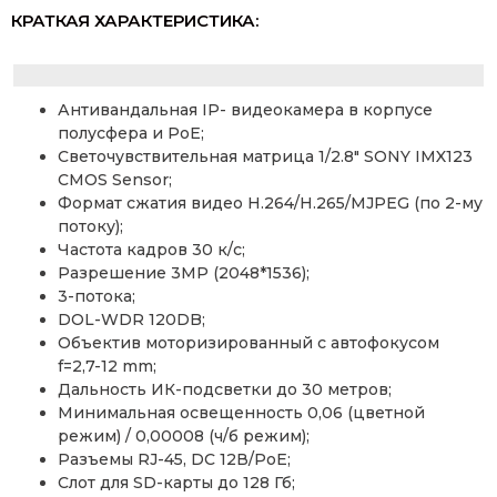
КРАТКАЯ ХАРАКТЕРИСТИКА:
Антивандальная IP- видеокамера в корпусе
полусфера и PoE;
Светочувствительная матрица 1/2.8″ SONY IMX123
CMOS Sensor;
Формат сжатия видео H.264/H.265/MJPEG (по 2-му
потоку);
Частота кадров 30 к/с;
Разрешение 3MP (2048*1536);
3-потока;
DOL-WDR 120DB;
Объектив моторизированный с автофокусом
f=2,7-12 mm;
Дальность ИК-подсветки до 30 метров;
Минимальная освещенность 0,06 (цветной
режим) / 0,00008 (ч/б режим);
Разъемы RJ-45, DC 12В/PoE;
Слот для SD-карты до 128 Гб;