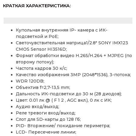
КРАТКАЯ ХАРАКТЕРИСТИКА:
Купольная внутренняя IP- камера с ИК-
подсветкой и PoE;
Светочувствительная матрица1/2.8″ SONY IMX123
CMOS Sensor HI3516D;
Формат обработки видео H.265/H.264 + MJPEG (по
второму потоку);
Частота кадров 30 к/с;
Качество изображения 3MP (2048*1536), 3-потока;
WDR 120DB;
Объектив f=2,7-13,5 mm;
Дальность ИК-подсветки до 30 м (28 диодов);
Цвет: 0.01 лк @ ( F 1 2 , AGC вкл.), 0 лк с ИК;
Аудио вход/выход;
Реле тревоги вход/выход;
Слот для SD-карты до 128 Гб;
PID- Вторжение/ покидание периметра;
LCD- Пересечение линии;