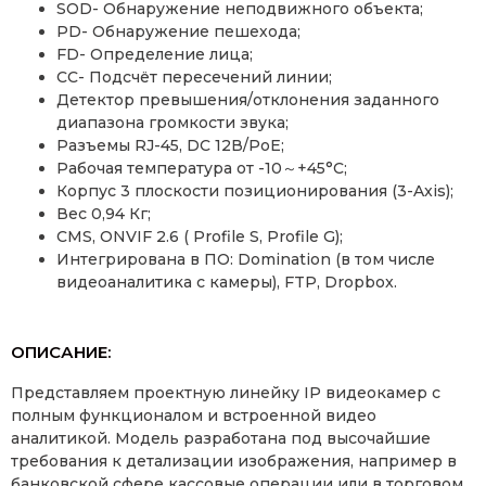
SOD- Обнаружение неподвижного объекта;
PD- Обнаружение пешехода;
FD- Определение лица;
CC- Подсчёт пересечений линии;
Детектор превышения/отклонения заданного
диапазона громкости звука;
Разъемы RJ-45, DC 12В/PoE;
Рабочая температура от -10～+45°C;
Корпус 3 плоскости позиционирования (3-Axis);
Вес 0,94 Кг;
CMS, ONVIF 2.6 ( Profile S, Profile G);
Интегрирована в ПО: Domination (в том числе
видеоаналитика с камеры), FTP, Dropbox.
ОПИСАНИЕ:
Представляем проектную линейку IP видеокамер с
полным функционалом и встроенной видео
аналитикой. Модель разработана под высочайшие
требования к детализации изображения, например в
банковской сфере кассовые операции или в торговом