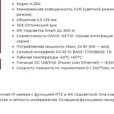
Кодек H.264;
Минимальная освещенность 0,05 (цветной режим) 
режим);
Объектив 4,3-129 мм;
30X Оптический зум;
ИК-подсветка Smart До 200 м;
Совместимость ONVIF, NETIP, полная интеграция
серии;
Потребляемая мощность Макс. 24 Вт (ИК — вкл);
Сетевой интерфейс RJ-45 10 BASE-T/100BASE-TX;
Рабочая температура -40°C +60°С;
Питание DC 12B/PoE (Power over Ethernet) — IEEE8
Скорость поворота по горизонтали 0.1-240°/сек, п
240°/сек;
Блок питания и кронштейн стеновой — в комплек
Вес 4,3 кг.
щенная IP камера с функцией PTZ и ИК подсветкой. Она 
ачество и четкость изображения. Оснащена функциями пано