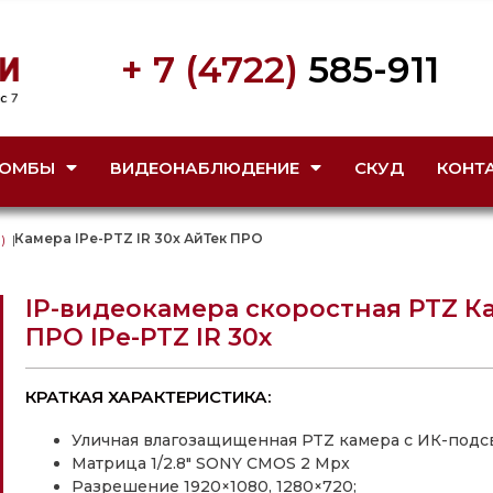
+ 7 (4722)
585-911
ОМБЫ
ВИДЕОНАБЛЮДЕНИЕ
СКУД
КОНТ
Камера IPe-PTZ IR 30x АйТек ПРО
)
|
IP-видеокамера скоростная PTZ К
ПРО IPe-PTZ IR 30x
КРАТКАЯ ХАРАКТЕРИСТИКА:
Уличная влагозащищенная PTZ камера с ИК-подс
Матрица 1/2.8″ SONY CMOS 2 Mpx
Разрешение 1920×1080, 1280×720;