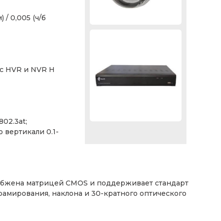
/ 0,005 (ч/б
 с HVR и NVR H
02.3at;
о вертикали 0.1-
те;
снабжена матрицей CMOS и поддерживает стандарт
рамирования, наклона и 30-кратного оптического