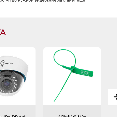
доступ до нужной видеокамеры станет ещё
ГА
а IPe-DP Apt
АЛЬФА®-М2+