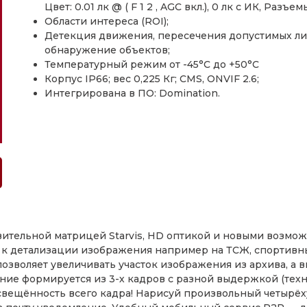
Цвет: 0.01 лк @ ( F 1 2 , AGC вкл.), 0 лк с ИК, Разъе
Области интереса (ROI);
Детекция движения, пересечения допустимых ли
обнаружение объектов;
Температурный режим от -45°С до +50°С
Корпус IP66; вес 0,225 Кг; CMS, ONVIF 2.6;
Интегрирована в ПО: Domination.
вительной матрицей Starvis, HD оптикой и новыми возмо
 к детализации изображения например на ТСЖ, спортивны
зволяет увеличивать участок изображения из архива, а в
ние формируется из 3-х кадров с разной выдержкой (те
свещённость всего кадра! Нарисуй произвольный четырёх