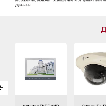
вторжение, включит освещение и отправит вам н
удобнее!
Д
Монитор FHD7-AHD
Камера IPe-F