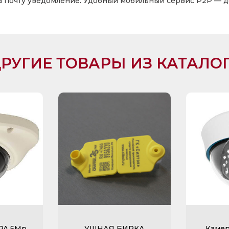
а почту уведомление. Удобный мобильный сервис P2P — 
РУГИЕ ТОВАРЫ ИЗ КАТАЛО
PA 5Mp
УШНАЯ БИРКА
Камер